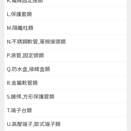
L.保護套類
M.隔離柱類
N.不銹鋼軟管,軍規接頭類
P.浪管,固定頭類
Q.防水盒,接線盒類
R.金屬軟管類
S.鏈條,方形保護管類
T.端子台類
U.高壓端子,歐式端子類