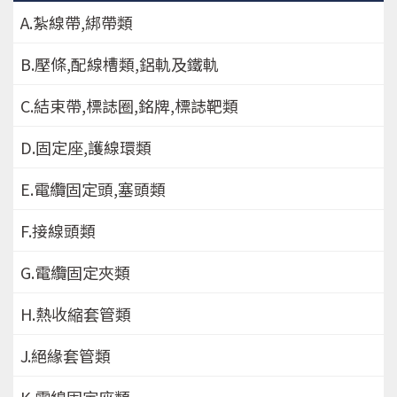
A.紮線帶,綁帶類
B.壓條,配線槽類,鋁軌及鐵軌
C.結束帶,標誌圈,銘牌,標誌靶類
D.固定座,護線環類
E.電纜固定頭,塞頭類
F.接線頭類
G.電纜固定夾類
H.熱收縮套管類
J.絕緣套管類
K.電線固定座類