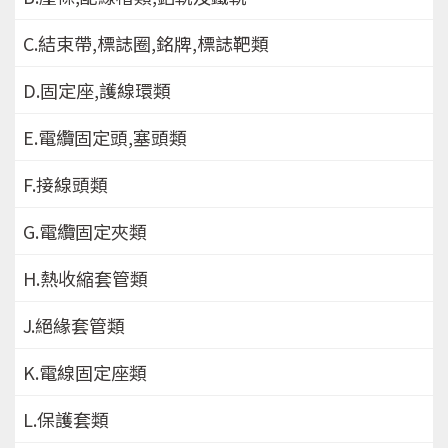
C.結束帶,標誌圈,銘牌,標誌靶類
D.固定座,護線環類
E.電纜固定頭,塞頭類
F.接線頭類
G.電纜固定夾類
H.熱收縮套管類
J.絕緣套管類
K.電線固定座類
L.保護套類