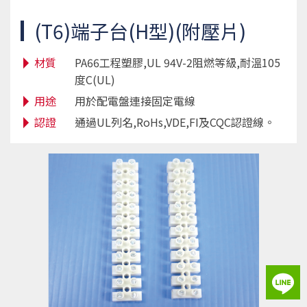
(T6)端子台(H型)(附壓片)
材質
PA66工程塑膠,UL 94V-2阻燃等級,耐溫105
度C(UL)
用途
用於配電盤連接固定電線
認證
通過UL列名,RoHs,VDE,FI及CQC認證線。