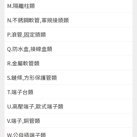
M.隔離柱類
N.不銹鋼軟管,軍規接頭類
P.浪管,固定頭類
Q.防水盒,接線盒類
R.金屬軟管類
S.鏈條,方形保護管類
T.端子台類
U.高壓端子,歐式端子類
V.端子,銅管類
W.公母插端子類