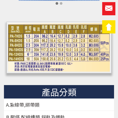
產品分類
A.紮線帶,綁帶類
B.壓條,配線槽類,鋁軌及鐵軌