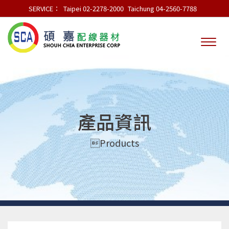
SERVICE：
Taipei 02-2278-2000
Taichung 04-2560-7788
產品資訊
Products