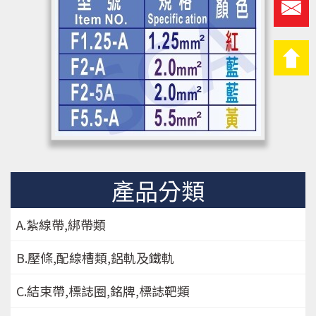
產品分類
A.紮線帶,綁帶類
B.壓條,配線槽類,鋁軌及鐵軌
C.結束帶,標誌圈,銘牌,標誌靶類