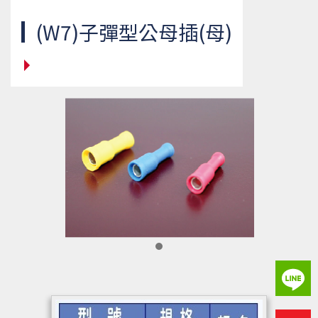
(W7)子彈型公母插(母)