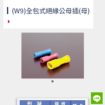
(W9)全包式絕緣公母插(母)