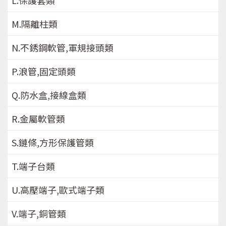
M.隔離柱類
N.不銹鋼軟管,軍規接頭類
P.浪管,固定頭類
Q.防水盒,接線盒類
R.金屬軟管類
S.鏈條,方形保護管類
T.端子台類
U.高壓端子,歐式端子類
V.端子,銅管類