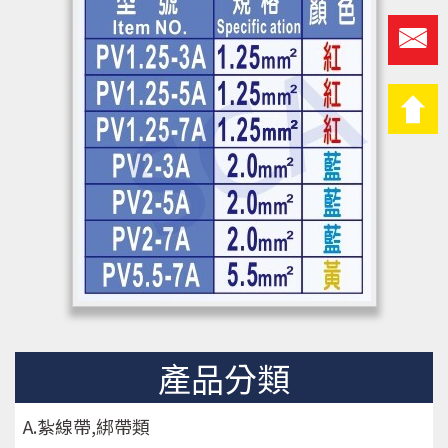
產品分類
A.紮線帶,綁帶類