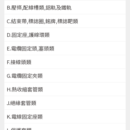
B.壓條,配線槽類,鋁軌及鐵軌
C.結束帶,標誌圈,銘牌,標誌靶類
D.固定座,護線環類
E.電纜固定頭,塞頭類
F.接線頭類
G.電纜固定夾類
H.熱收縮套管類
J.絕緣套管類
K.電線固定座類
L.保護套類