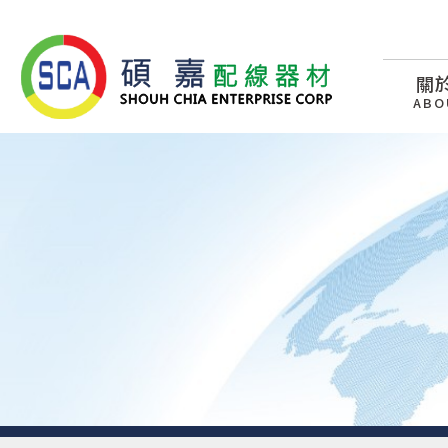
關
ABO