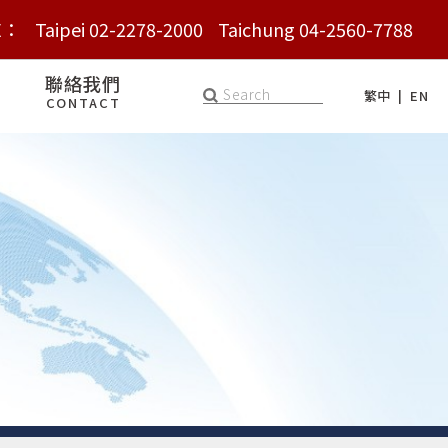
E：
E：
Taipei 02-2278-2000
Taipei 02-2278-2000
Taichung 04-2560-7788
Taichung 04-2560-7788
聯絡我們
繁中
EN
CONTACT