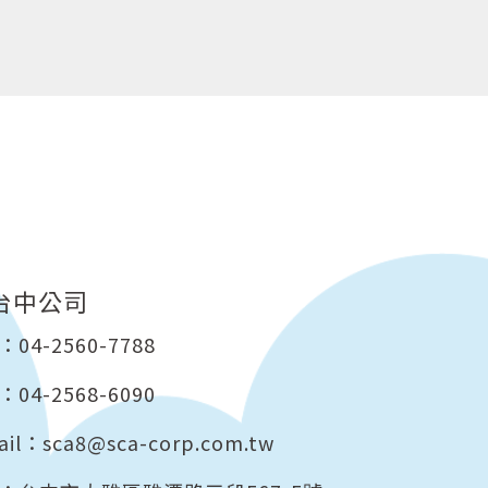
台中公司
：
04-2560-7788
04-2568-6090
ail：
sca8@sca-corp.com.tw