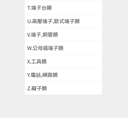
T.端子台類
U.高壓端子,歐式端子類
V.端子,銅管類
W.公母插端子類
X.工具類
Y.電話,網路類
Z.礙子類