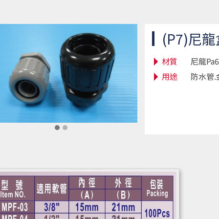
(P7)尼
材質
尼龍Pa
用途
防水管