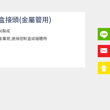
龍盒接頭(金屬管用)
66製成
.金屬管,連接控制盒或箱體用