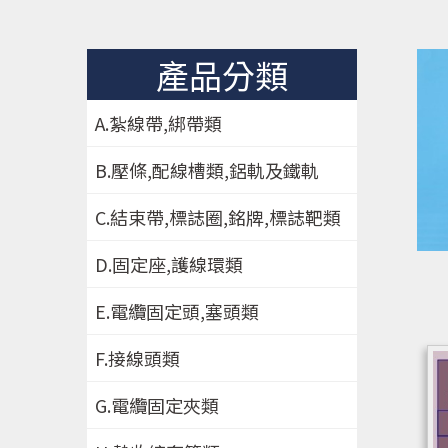
產品分類
A.紮線帶,綁帶類
B.壓條,配線槽類,鋁軌及鐵軌
C.結束帶,標誌圈,銘牌,標誌靶類
D.固定座,護線環類
E.電纜固定頭,塞頭類
F.接線頭類
G.電纜固定夾類