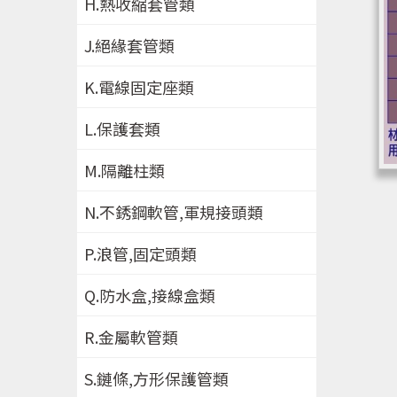
H.熱收縮套管類
J.絕緣套管類
K.電線固定座類
L.保護套類
M.隔離柱類
N.不銹鋼軟管,軍規接頭類
P.浪管,固定頭類
Q.防水盒,接線盒類
R.金屬軟管類
S.鏈條,方形保護管類