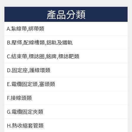
產品分類
A.紮線帶,綁帶類
B.壓條,配線槽類,鋁軌及鐵軌
C.結束帶,標誌圈,銘牌,標誌靶類
D.固定座,護線環類
E.電纜固定頭,塞頭類
F.接線頭類
G.電纜固定夾類
H.熱收縮套管類