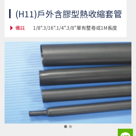
(H11)戶外含膠型熱收縮套管
備註
1/8".3/16".1/4".3/8"單有整卷或1M長度