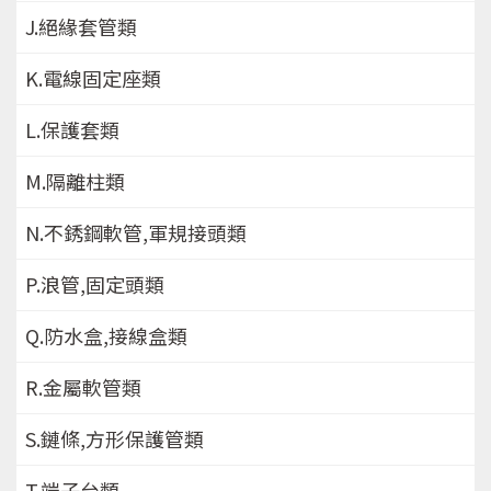
J.絕緣套管類
K.電線固定座類
L.保護套類
M.隔離柱類
N.不銹鋼軟管,軍規接頭類
P.浪管,固定頭類
Q.防水盒,接線盒類
R.金屬軟管類
S.鏈條,方形保護管類
T.端子台類