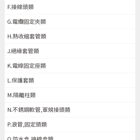
F.接線頭類
G.電纜固定夾類
H.熱收縮套管類
J.絕緣套管類
K.電線固定座類
L.保護套類
M.隔離柱類
N.不銹鋼軟管,軍規接頭類
P.浪管,固定頭類
Q.防水盒,接線盒類