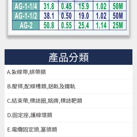
產品分類
A.紮線帶,綁帶類
B.壓條,配線槽類,鋁軌及鐵軌
C.結束帶,標誌圈,銘牌,標誌靶類
D.固定座,護線環類
E.電纜固定頭,塞頭類