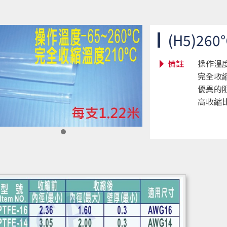
(H5)2
備註
操作溫度 
完全收縮 
優異的
高收縮比,