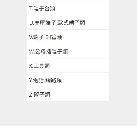
T.端子台類
U.高壓端子,歐式端子類
V.端子,銅管類
W.公母插端子類
X.工具類
Y.電話,網路類
Z.礙子類