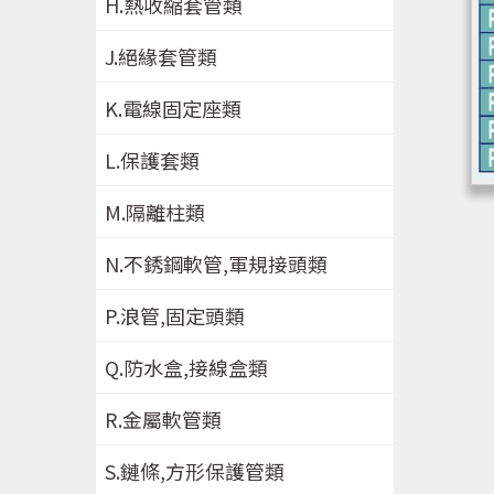
H.熱收縮套管類
J.絕緣套管類
K.電線固定座類
L.保護套類
M.隔離柱類
N.不銹鋼軟管,軍規接頭類
P.浪管,固定頭類
Q.防水盒,接線盒類
R.金屬軟管類
S.鏈條,方形保護管類