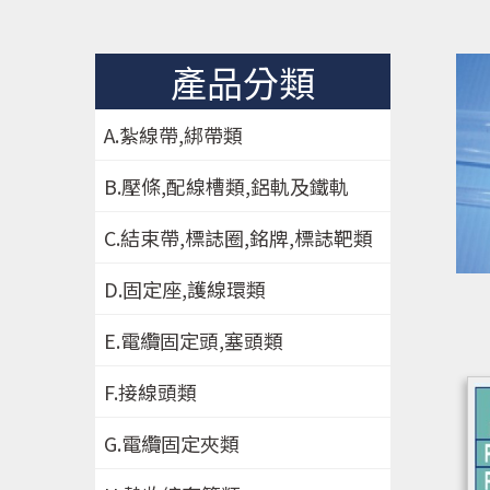
產品分類
A.紮線帶,綁帶類
B.壓條,配線槽類,鋁軌及鐵軌
C.結束帶,標誌圈,銘牌,標誌靶類
D.固定座,護線環類
E.電纜固定頭,塞頭類
F.接線頭類
G.電纜固定夾類