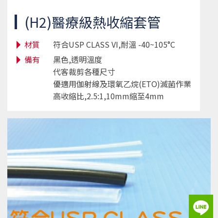
(H2)醫療級熱收縮套管
材質
符合USP CLASS VI,耐溫 -40~105°C
備有
黑色,透明溫度
代客裁剪各種尺寸
優適用伽射線及環氧乙烷(ETO)滅菌作業
高收縮比,2.5:1,10mm縮至4mm