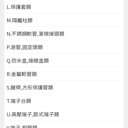
L.保護套類
M.隔離柱類
N.不銹鋼軟管,軍規接頭類
P.浪管,固定頭類
Q.防水盒,接線盒類
R.金屬軟管類
S.鏈條,方形保護管類
T.端子台類
U.高壓端子,歐式端子類
V.端子,銅管類