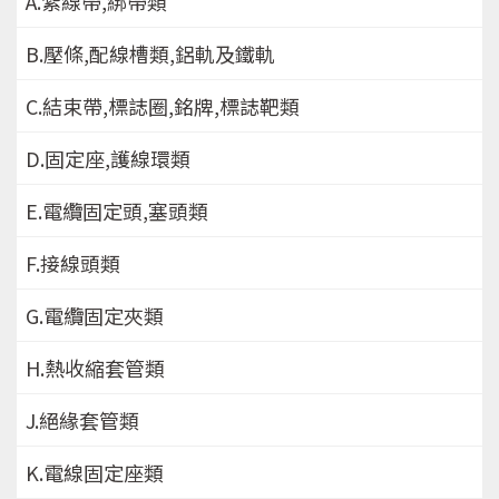
A.紮線帶,綁帶類
B.壓條,配線槽類,鋁軌及鐵軌
C.結束帶,標誌圈,銘牌,標誌靶類
D.固定座,護線環類
E.電纜固定頭,塞頭類
F.接線頭類
G.電纜固定夾類
H.熱收縮套管類
J.絕緣套管類
K.電線固定座類