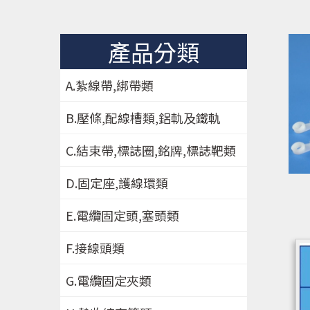
產品分類
A.紮線帶,綁帶類
B.壓條,配線槽類,鋁軌及鐵軌
C.結束帶,標誌圈,銘牌,標誌靶類
D.固定座,護線環類
E.電纜固定頭,塞頭類
F.接線頭類
G.電纜固定夾類