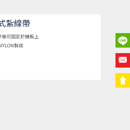
定式紮線帶
好後可固定於機板上
NYLON製成