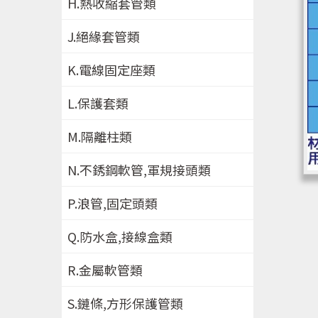
H.熱收縮套管類
J.絕緣套管類
K.電線固定座類
L.保護套類
M.隔離柱類
N.不銹鋼軟管,軍規接頭類
P.浪管,固定頭類
Q.防水盒,接線盒類
R.金屬軟管類
S.鏈條,方形保護管類