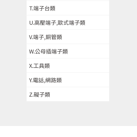
T.端子台類
U.高壓端子,歐式端子類
V.端子,銅管類
W.公母插端子類
X.工具類
Y.電話,網路類
Z.礙子類