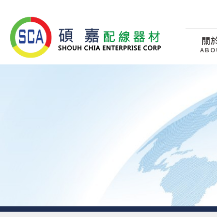
關
ABO