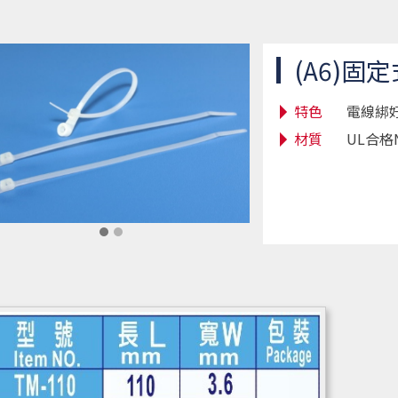
(A6)固
特色
電線綁
材質
UL合格